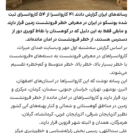
رسانه‌های ایران گزارش دادند ۴۱ کاروانسرا از ۵۴ كاروانسرای ثبت
شده یونسکو در ایران در معرض خطر فرونشست زمین قرار دارند
و مابقی فقط به این دلیل که در كوهستان یا نقاط كویری دور از
دسترس هستند، از خطر فرونشست در امان مانده‌اند.
بر اساس گزارش سه‌شنبه اول مهر وب‌سایت صدای میراث،
كاروانسراهای در معرض فرونشست به دسته‌های «فرونشست
با خطر بسیار بالا، خطر بالا، خطر متوسط و كم‌خطر» تقسیم
می‌شوند.
این رسانه نوشت که این كاروانسراها در استان‌های اصفهان،
البرز، بوشهر، تهران، خراسان جنوبی، سمنان، كرمان، مركزی و
یزد قرار دارند و كاروانسراهای در امان مانده از خطر فرونشست
زمین در مناطق كوهستانی و شمالی و كنار پهنه‌های آبی كشور
نظیر آذربایجان شرقی، آذربایجان غربی، كرمانشاه، گیلان،
هرمزگان، همدان و البته شهر قزوین قرار دارند.
علی بیت‌اللهی، رییس بخش زلزله‌شناسی و خطرپذیری مرکز