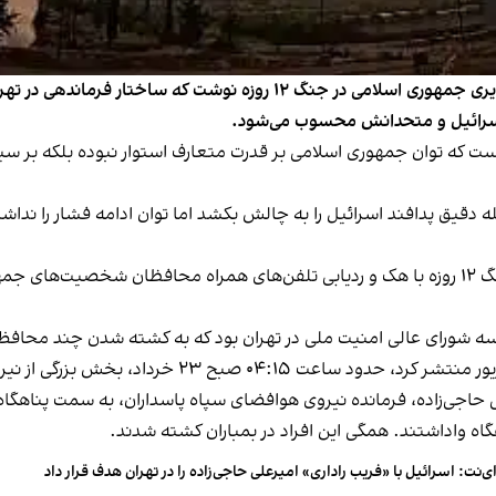
تایمز اسرائیل در گزارشی با اشاره به نمایان شدن آسیب‌پذیری جمهوری اسلا
 اسرائیل و متحدانش محسوب می‌شود.
ر منتشر شده، آمده است که توان جمهوری اسلامی بر قدرت متعارف استوار نبوده بلکه
له دقیق پدافند اسرائیل را به چالش بکشد اما توان ادامه فشار را ندا
اسرائیل در جنگ ۱۲ روزه با هک و ردیابی تلفن‌های همراه محافظان شخصیت‌
 حاجی‌زاده، فرمانده نیروی هوافضای سپاه پاسداران، به سمت پناهگاه
گاه واداشتند. همگی این افراد در بمباران کشته شدند.
ی‌نت: اسرائیل با «فریب راداری» امیرعلی حاجی‌زاده را در تهران هدف قرار داد