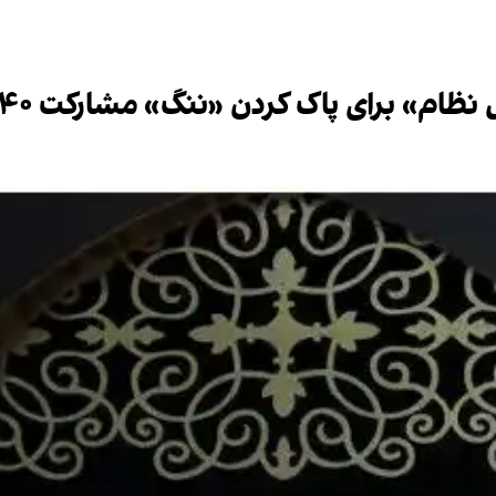
ام» برای پاک کردن «ننگ» مشارکت ۴۰ درصدی