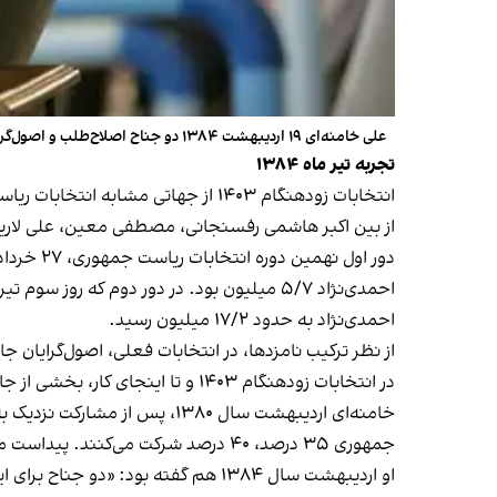
علی خامنه‌ای ۱۹ اردیبهشت ۱۳۸۴ دو جناح اصلاح‌طلب و اصول‌گرا را دو بال برای جمهوری اسلامی توصیف کرده بود
تجربه تیر ماه ۱۳۸۴
انتخابات زودهنگام ۱۴۰۳ از جهاتی مشابه انتخابات ریاست جمهوری سال ۱۳۸۴ است که شش نامزد برای رقابت تایید صلاحیت شده بودند.
از بین اکبر هاشمی رفسنجانی، مصطفی معین، علی لاریجا
احمدی‌نژاد به حدود ۱۷/۲ میلیون رسید.
از نظر ترکیب نامزدها، در انتخابات فعلی، اصول‌گرایان جایی ایستاده‌اند که تی
در انتخابات زودهنگام ۱۴۰۳ و تا اینجای کار، بخشی از جامعه که با عناوینی مثل «قشر خاکستری» یا «رای‌های خاکستری» نامیده می‌شوند وارد بازی انتخابات نشدند.
خامنه‌ای اردیبهشت سال ۱۳۸۰، پس از مشارکت نزدیک به ۶۷ درصد واجدان شرایط در انتخابات ریاست جمهوری خرداد ۸۰
جمهوری ۳۵ درصد، ۴۰ درصد شرکت می‌کنند. پیداست مردم به نظام سیاسی‌شان نه اعتماد دارند، نه اعتنا دارند، نه امید دارند.»
او اردیبهشت سال ۱۳۸۴
هم گفته بو
د: «دو جناح برای ای