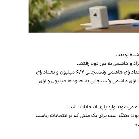
د و هاشمی به دور دوم رفتند.
دور اول نهمین دوره انتخابات ریاست جمهوری، ۲۷ خرداد ۸۴ برگزار شد که نرخ مشارکت در آن ۶۲/۸ درصد بود. در دور نخست تعداد رای هاشمی رفسنجانی ۶/۲ میلیون و تعداد رای
احمدی‌نژاد ۵/۷ میلیون بود. در دور دوم که روز سوم تیر ۸۴ برگزار شد، نرخ مشارکت به حدود ۵۹/۸ کاهش یافت و در آن تعداد، آرای هاشمی رفسنجانی به حدود ۱۰ میلیون و آرای
بود
: «ننگ است برای یک ملتی که در انتخابات ریاست