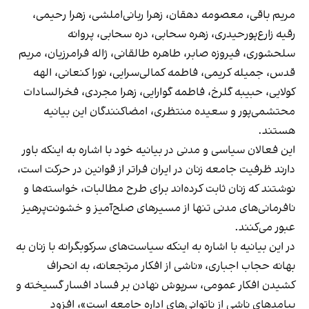
مریم باقی، معصومه دهقان، زهرا ربانی‌املشی، زهرا رحیمی،
رقیه زارع‌پورحیدری، زهره سحابی، دره سحابی، پروانه
سلحشوری، فیروزه صابر، طاهره طالقانی، ژاله فرامرزیان، مریم
قدس، جمیله کریمی، فاطمه کمالی‌سرایی، نورا کنعانی، الهه
کولایی، حبیبه گلرخ، فاطمه گوارایی، زهرا مجردی، فخرالسادات
محتشمی‌پور و سعیده منتظری، امضاکنندگان این بیانیه
هستند.
این فعالان سیاسی و مدنی در بیانیه خود با اشاره به اینکه باور
دارند ظرفیت جامعه زنان در ایران فراتر از قوانین در حرکت است،
نوشتند که زنان ثابت کرده‌اند برای طرح مطالبات، خواسته‌ها و
نافرمانی‌های مدنی تنها از مسیرهای صلح‌آمیز و خشونت‌پرهیز
عبور می‌کنند.
در این بیانیه با اشاره به اینکه سیاست‌های سرکوبگرانه با زنان به
بهانه حجاب اجباری، «ناشی از افکار مرتجعانه، به انحراف
کشیدن افکار عمومی، سرپوش نهادن بر فساد ‌افسار گسیخته و
پیامدهای ناشی از ناتوانی‌های اداره جامعه است»، افزود