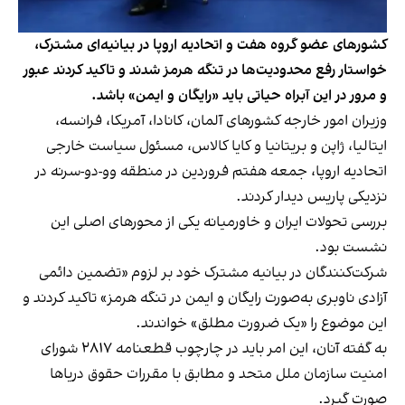
کشورهای عضو گروه هفت و اتحادیه اروپا در بیانیه‌ای مشترک،
خواستار رفع محدودیت‌ها در تنگه هرمز شدند و تاکید کردند عبور
و مرور در این آبراه حیاتی باید «رایگان و ایمن» باشد.
وزیران امور خارجه کشورهای آلمان، کانادا، آمریکا، فرانسه،
ایتالیا، ژاپن و بریتانیا و کایا کالاس، مسئول سیاست خارجی
اتحادیه اروپا، جمعه هفتم فروردین در منطقه‌ وو-دو-سرنه در
نزدیکی پاریس دیدار کردند.
بررسی تحولات ایران و خاورمیانه یکی از محورهای اصلی این
نشست بود.
شرکت‌کنندگان در بیانیه مشترک خود بر لزوم «تضمین دائمی
آزادی ناوبری به‌صورت رایگان و ایمن در تنگه هرمز» تاکید کردند و
این موضوع را «یک ضرورت مطلق» خواندند.
به گفته آنان، این امر باید در چارچوب قطعنامه ۲۸۱۷ شورای
امنیت سازمان ملل متحد و مطابق با مقررات حقوق دریاها
صورت گیرد.