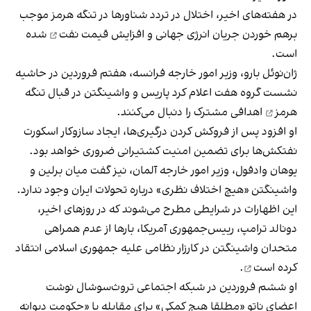
در هفته‌های اخیر، اختلال در تردد شناورها در تنگه هرمز موجب
برهم خوردن جریان انرژی جهانی و
افزایش قیمت نفت
شده
است.
ژان‌نوئل بارو، وزیر امور خارجه فرانسه، هفتم فروردین در حاشیه
نشست گروه هفت اعلام کرد پاریس و واشینگتن در قبال
تنگه
هرمز
اهدافی مشترک را دنبال می‌کنند.
او افزود پس از فروکش‌ کردن درگیری‌ها، ایجاد سازوکار اسکورت
نفتکش‌ها برای تضمین امنیت کشتیرانی ضروری خواهد بود.
یوهان وادفول، وزیر امور خارجه آلمان، نیز گفت میان برلین و
واشینگتن «هیچ اختلاف نظری» درباره تحولات ایران وجود ندارد.
این اظهارات در شرایطی مطرح می‌شوند که در روزهای اخیر،
دونالد ترامپ، رییس‌جمهوری آمریکا، بارها از عدم همراهی
متحدان واشینگتن در کارزار نظامی علیه جمهوری اسلامی
انتقاد
کرده است
.
او ششم فروردین در شبکه اجتماعی تروث‌سوشال نوشت
اعضای ناتو «مطلقا هیچ کمکی» برای مقابله با «حکومت دیوانه