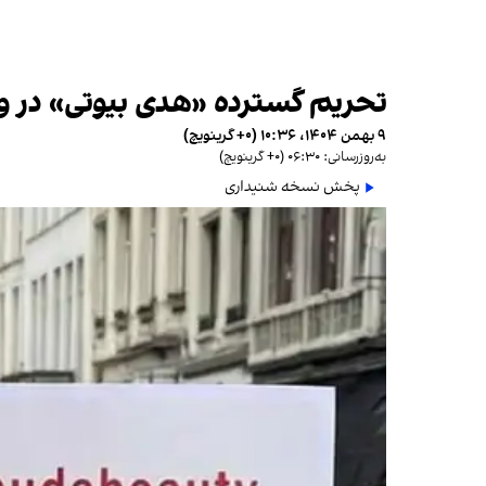
تحریم گسترده «هدی بیوتی» در وا
۹ بهمن ۱۴۰۴، ۱۰:۳۶ (‎+۰ گرینویچ)
به‌روزرسانی: ۰۶:۳۰ (‎+۰ گرینویچ)
پخش نسخه شنیداری