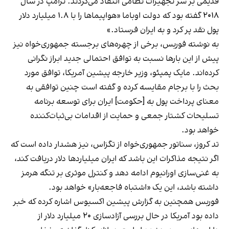
قدیمی بر سر تجهیزات نظامی انتقاد می‌کردند. ترامپ در سال
۲۰۱۸ گفته بود که دولت اوباما «هواپیماها را با ۱.۸ میلیارد دلار
پول نقد پر کرد و به ایران فرستاد.»
به نوشته فوربس، برخی از چهره‌های برجسته جمهوری‌خواه نیز
پیش از این بارها نسبت به توافق احتمالی جدید ابراز نگرانی
کرده‌اند. مایک پمپئو، وزیر خارجه پیشین آمریکا، توافق مورد
بحث را با برجام مقایسه کرده و گفته است چنین توافقی به
معنای پرداخت پول به [حکومت] ایران برای توسعه برنامه
تسلیحات کشتار جمعی و حمایت از اقدامات بی‌ثبات‌کننده
خواهد بود.
تد کروز، سناتور جمهوری‌خواه از تگزاس، نیز هشدار داده است که
اگر نتیجه مذاکرات این باشد که ایران میلیاردها دلار دریافت کند،
به غنی‌سازی اورانیوم ادامه دهد و کنترل موثری بر تنگه هرمز
داشته باشد، این یک «اشتباه فاجعه‌بار» خواهد بود.
فوربس همچنین به گزارش پیشین اکسیوس اشاره کرده که خبر
داده بود آمریکا در حال بررسی
آزادسازی ۲۰ میلیارد دلار از