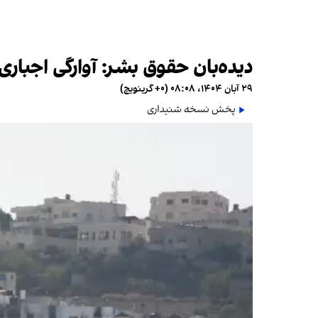
دیده‌بان حقوق بشر: آوارگی اجباری فلسطینیان از ۳ اردوگاه‌ کر
۲۹ آبان ۱۴۰۴، ۰۸:۰۸ (‎+۰ گرینویچ)
پخش نسخه شنیداری