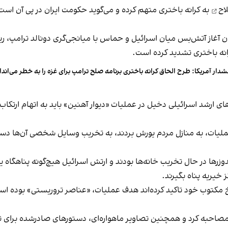
اح
به کرانه باختری متهم کرده و می‌گوید حکومت ایران در پی آن است ت
ان آغاز آتش‌بس میان اسرائیل و حماس با میانجی‌گری دونالد ترامپ، 
نه باختری تشدید کرده است.
دار آمریکا: طرح الحاق کرانه باختری برنامه صلح ترامپ برای غزه را به خطر می‌انداز
های ارشد اسرائیلی دخیل در عملیات «دیوار آهنین» باید به اتهام ارت
عملیات، به منازل مردم یورش بردند، به تخریب وسایل شخصی آن‌ها دست
زرها در حال تخریب خانه‌ها بودند و ارتش اسرائیل هیچ‌گونه پناهگاه یا کمک
خیریه پناه بگیرند.
خ مکتوب خود تاکید کرده‌اند هدف عملیات، «عناصر تروریستی» بوده اس
 گزارش خود با ۳۱ آواره فلسطینی مصاحبه کرد و همچنین تصاویر ماهواره‌ای، دستورهای صاد