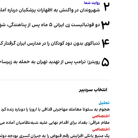
۲
روایت شما
شهروندان در واکنش به اظهارات پزشکیان درباره آمار ج
۳
دو فوتبالیست زن ایرانی ۵ ماه پس از پناهندگی، شهروند استرالیا شدند
۴
تنباکوی بدون دود کودکان را در مدارس ایران گرفتار 
۵
رویترز: ترامپ پس از تهدید تهران به حمله به زیرس
انتخاب سردبیر
تحلیل
هجوم به سئوتا معامله مهاجرتی قذافی با اروپا را دوباره زنده کرد
اختصاصی
مقام عراقی: بغداد برای اقدام نهایی علیه شبه‌نظامیان آماده می
اختصاصی
یک منبع بانکی افزایش رقم قبوض را به جبران کسری بودجه دول