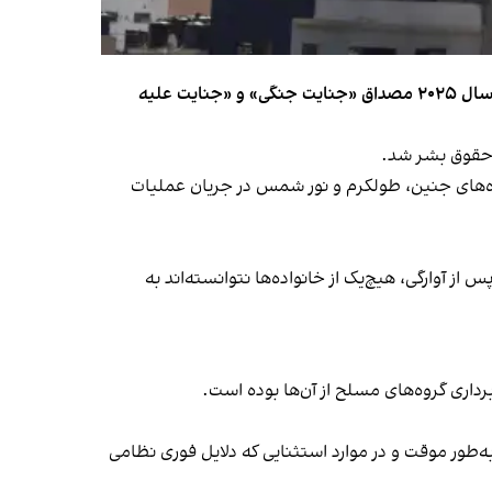
سازمان دیده‌بان حقوق بشر اعلام کرد اقدام اسرائیل در اخراج ده‌ها هزار فلسطینی از سه اردوگاه آوارگان در کرانه باختری در اوایل سال ۲۰۲۵ مصداق «جنایت جنگی» و «جنایت علیه
«تمام رویاهایم نابود شده‌اند»، حدود ۳۲ هزار نفر از ساکنان اردوگاه‌های جنین، طولکرم و نور شمس در جریان عملیات
وهشگر دیده‌بان حقوق بشر و از تهیه‌کنندگان این گزارش، ۲۸ آبان در مصاحبه با خبرگزاری رویترز گفت: «۱۰ ماه پس از آوارگی، هیچ‌یک از خانواده‌ها نتوانسته‌اند به
‌طور موقت و در موارد استثنایی که دلایل فوری نظامی