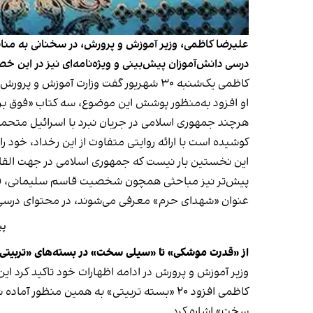
درسی دانش‌آموزان پیش‌بینی و ویژه‌نامه‌ای نیز در این
کاظمی یک‌شنبه ۳۰ شهریور گفت وزارت آموزش و پرورش قصد دارد دانش‌آموزان را با موضوع جنگ ۱۲ روزه «درگیر» کند و روایتی «فوق‌العاده و زیبا» از این رویداد در اختیار آن‌ها قرار دهد.
او افزود به‌منظور پوشش این موضوع، سه کتاب «فوق برن
هرچند جمهوری اسلامی در جریان نبرد با اسرائیل متحمل
کوشیده است با ارائه روایتی متفاوت از این رخداد، خود را
این نخستین بار نیست که جمهوری اسلامی در جهت القا و
پیش‌تر نیز مباحثی همچون شخصیت قاسم سلیمانی، فرما
عنوان «شهدای حرم» معرفی می‌شوند، در محتوای درسی 
پیر
از «قدرت موشکی» تا «سیلی سخت» در بسته‌های «تربیتی»
وزیر آموزش و پرورش در ادامه اظهارات خود تاکید کرد ا
سخت» اشاره کرد.