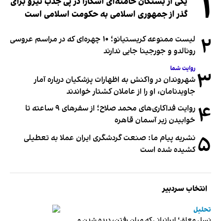
۱
یکی از بستگان خامنه‌ای آشکارا در پی جذب نیرو برای
گذر از جمهوری اسلامی به حکومت اسلامی است
۲
لیست ممنوعه کریستیانو؛ ۱۰ چهره‌ای که در مراسم عروسی
رونالدو و جورجینا جایی ندارند
روایت شما
۳
شهروندان در واکنش به اظهارات پزشکیان درباره آمار
جاویدنامان، او را از عاملان کشتار خواندند
۴
روایت فداکاری‌های محمد صلاح؛ از سفرهای ۹ ساعته تا
خوابیدن زیر آسمان قاهره
۵
نشریه پیام ما: صنعت گردشگری ایران عملا به تعطیلی
کشیده شده است
انتخاب سردبیر
تحلیل
نسل معلق؛ ایرانیانی که میان رفتن، دیده شدن و