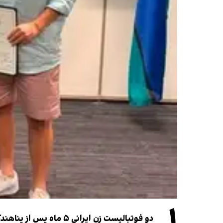
۱
دو فوتبالیست زن ایرانی ۵ ماه پس از پناهندگی، شهروند استرالیا شدند