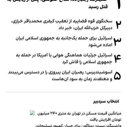
۱
قتل رسید
۲
سخنگوی قوه قضاییه از تعقیب کیفری محمدباقر خرازی،
دبیر‌کل حزب‌الله ایران، خبر داد
۳
اسرائیل برای حمله یک‌جانبه به جمهوری اسلامی ایران
آماده می‌شود
۴
اسرائیل جزئیات هماهنگی هوایی با آمریکا در حمله به
جمهوری اسلامی را فاش کرد
۵
آسوشیتدپرس: رهبران ایران پیروزی را در دسترس می‌بینند
و معتقدند زمان به سود آن‌هاست
انتخاب سردبیر
میانگین قیمت مسکن در تهران به متری ۲۴۰ میلیون
تومان افزایش یافت
واشینگتن‌پست: پنتاگون برای جبران کمبود تسلیحات،