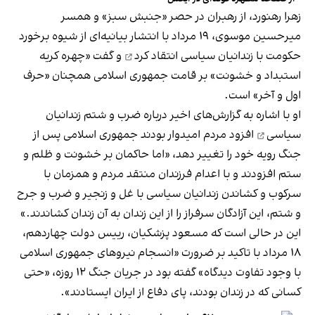
زهرا رهنورد، از رهبران در حصر «جنبش سبز» و همسر
میرحسین موسوی، ۱۹ مرداد با انتشار بیانیه‌ای از شیوه برخورد
حکومت با زندانیان سیاسی
انتقاد کرد
و گفت «چهره کریه
استبداد و خشونت» بر قامت جمهوری اسلامی همچنان «حرف
اول و آخر» است.
او با اشاره به گزارش‌های اخیر درباره
ضرب‌ و شتم زندانیان
سیاسی
افزود مردم امیدوار بودند جمهوری اسلامی پس از
جنگ رویه خود را تغییر دهد، «اما حاکمان بر خشونت و ظلم و
ستم افزودند و با اعدام فرزندان منتقد مردم و همزمان با
سرکوب و کشاندن زندانیان سیاسی با غل و زنجیر و ضرب و جرح
و شتم، این آزادگان سرفراز را از این زندان به آن زندان کشاندند.»
این در حالی است که مسعود پزشکیان، رییس دولت چهاردهم،
۱۸ مرداد با تاکید بر ضرورت «انسجام نیروهای جمهوری اسلامی
با وجود تفاوت دیدگاه» گفته بود در جریان جنگ ۱۲ روزه، «حتی
کسانی که در زندان بودند، پای دفاع از ایران ایستادند».