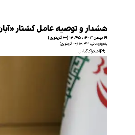
هشدار و توصیه عامل کشتار «آبان خونین» ب
۱۹ بهمن ۱۴۰۳، ۱۴:۴۵ (‎+۰ گرینویچ)
به‌روزرسانی: ۱۸:۴۳ (‎+۰ گرینویچ)
اشتراک‌گذاری