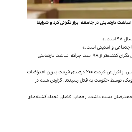
نین ۹۸، در هشدار به دولت مسعود پزشکیان از انباشت نارضایتی در جامعه ابراز نگرانی کرد و شرایط
ست.»
وزیر کشور دولت روحانی در سال ۹۸، افزود: «اگر از من بپرسند بستر برای افزایش قیمت بنزین آماده است یا خیر، می‌گویم خیلی نگران کننده‌تر از ۹۸ است چراکه انباشت نارضایتی
آنچه رحمانی فضلی از آن با عنوان «تجربیات سال ۹۸» یاد می‌کند، کشتار بی‌سابقه شهروندان در آبان خونین سال ۱۳۹۸ است. پس از افزایش قیمت ۲۰۰ درصدی قیمت بنزین اعتراضات
راضاتی که طی آن بنابر گزارش خبرگزاری رویترز یک‌هزار و ۵۰۰ نفر، از جمله زن و کودک، توسط حکومت به قتل رسیدند. گزارش شده در
رکوب معترضان دست داشت. رحمانی فضلی تعداد کشته‌های