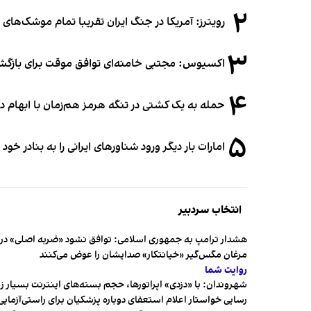
۲
رویترز: آمریکا در جنگ ایران تقریبا تمام موشک‌های د
۳
اکسیوس: مجتبی خامنه‌ای توافق موقت برای بازگشای
۴
حمله به یک کشتی در تنگه هرمز هم‌زمان با ابهام در
۵
امارات بار دیگر ورود شناورهای ایرانی را به بنادر خود
انتخاب سردبیر
هشدار ترامپ به جمهوری اسلامی: توافق نشود «ضربه اصلی» در 
مرغان مگس‌گیر «خیانتکار» صدایشان را عوض می‌کنند
روایت شما
شهروندان:‌ با «دزدی» اپراتورها، حجم بسته‌های اینترنت بسیار ز
رسایی خواستار اعلام استعفای دوباره پزشکیان برای راستی‌آزمایی