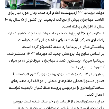
دولت بریتانیا ۲۲ اردیبهشت اعلام کرد مدت زمان مورد نیاز برای
اقامت مهاجران پیش از دریافت تابعیت این کشور از ۵ سال به
۱۰
سال
افزایش یافته است.
استارمر نیز ۲۶ اردیبهشت خبر داد دولت او با چند کشور درباره
راه‌اندازی «مراکز بازگشت» برای پناهجویانی که درخواست
پناهندگی‌شان در بریتانیا رد شده، گفت‌وگو کرده است.
بر اساس نتایج یک پژوهش جدید که مهرماه ۱۴۰۳ منتشر شد،
بریتانیا میزبان
بیشترین تعداد مهاجران غیرقانونی
در میان
کشورهای اروپایی است.
پیش‌تر در ۱۷ اردیبهشت، برونو روتایو، وزیر کشور فرانسه، با
صدور دستورالعملی مقام‌های محلی را موظف کرد معیارهای
سخت‌گیرانه‌تری را در بررسی پرونده متقاضیان تابعیت فرانسه
اعمال کنند.
در این دستورالعمل از فرمانداران خواسته شده است بررسی
دقیق‌تری از سطح زبان فرانسه متقاضیان، وضعیت شغلی