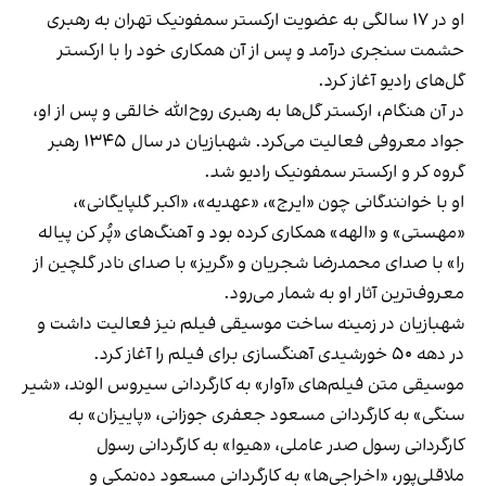
او در ۱۷ سالگی به عضویت ارکستر سمفونیک تهران به رهبری
حشمت سنجری درآمد و پس از آن همکاری خود را با ارکستر
گل‌های رادیو آغاز کرد.
در آن هنگام، ارکستر گل‌ها به رهبری روح‌الله خالقی و پس از او،
جواد معروفی فعالیت می‌کرد. شهبازیان در سال ۱۳۴۵ رهبر
گروه کر و ارکستر سمفونیک رادیو شد.
او با خوانندگانی چون «ایرج»، «عهدیه»، «اکبر گلپایگانی»،
«مهستی» و «الهه» همکاری کرده بود و آهنگ‌های «پُر کن پیاله
را» با صدای محمدرضا شجریان و «گریز» با صدای نادر گلچین از
معروف‌ترین آثار او به‌ شمار می‌رود.
شهبازیان در زمینه ساخت موسیقی فیلم نیز فعالیت داشت و
در دهه ۵۰ خورشیدی آهنگسازی برای فیلم را آغاز کرد.
موسیقی متن فیلم‌های «آوار» به کارگردانی سیروس الوند، «شیر
سنگی» به کارگردانی مسعود جعفری جوزانی، «پاییزان» به
کارگردانی رسول صدر عاملی، «هیوا» به کارگردانی رسول
ملاقلی‌پور، «اخراجی‌ها» به کارگردانی مسعود ده‌نمکی و