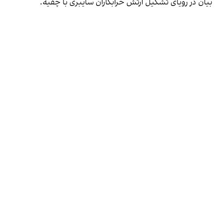
بیان در رویای تشکیل ارتش خرابکاران سایبری با چفیه.