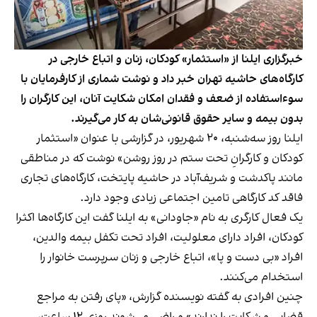
خبرگزاری ایلنا از «استثمار» کودکان، زنان و اتباع خارجی در
کارگاه‌های حاشیه تهران خبر داد و نوشت شماری از کارفرمایان با
سوءاستفاده از ضعف و فقدان امکان شکایت آنان، این کارگران را
بدون بیمه و سایر حقوق قانونی‌شان به کار می‌گیرند.
ایلنا روز سه‌شنبه، ۲۰ شهریور، در
گزارشی
با عنوان «استثمار
کودکان و کارگرانِ تحت ستم در روز روشن» نوشت که در مناطقی
مانند پاکدشت و شریف‌آباد در حاشیه پایتخت، کارگاه‌های تجاری
فاقد کد کارگاهی تامین اجتماعی زیادی وجود دارد.
یک فعال کارگری به نام «جاودانی» به ایلنا گفت این کارگاه‌ها اکثرا
کودکان، افراد دارای معلولیت، افراد تحت تکفل بیمه والدین،
افراد «بی‌ دست و پا»، اتباع خارجی و زنان سرپرست خانوار را
استخدام می‌کنند.
چنین افرادی به گفته نویسنده گزارش، «پای رفتن به مراجع
قضایی و شکایت را ندارند» و راضی می‌شوند روزی ۱۲ ساعت،