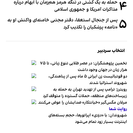
۴
حمله به یک کشتی در تنگه هرمز هم‌زمان با ابهام درباره
مذاکرات آمریکا و جمهوری اسلامی
۵
پس از جنجال استعفا، دفتر مجتبی خامنه‌ای واکنش او به
«نامه» پزشکیان را تکذیب کرد
انتخاب سردبیر
تخمین پژوهشگران: در عصر طلایی تنوع زبانی، تا ۷۵
هزار زبان در جهان وجود داشت
دو فوتبالیست زن ایرانی ۵ ماه پس از پناهندگی،
شهروند استرالیا شدند
رویترز: ترامپ پس از تهدید تهران به حمله به
زیرساخت‌های منطقه، حملات گسترده را متوقف کرد
مرغان مگس‌گیر «خیانتکار» صدایشان را عوض می‌کنند
روایت شما
شهروندان:‌ با «دزدی» اپراتورها، حجم بسته‌های
اینترنت بسیار زود تمام می‌شود