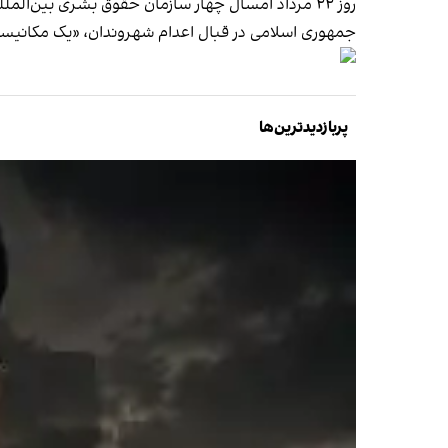
روز ۲۲ مرداد امسال چهار سازمان حقوق بشری بین‌المللی در نامه‌ای به فولکر تورک به اعدام‌های گروهی حدود ۱۰ روز پیش پرداختند و
جمهوری اسلامی در قبال اعدا‌م شهروندان، «یک مکانی
پربازدیدترین‌ها