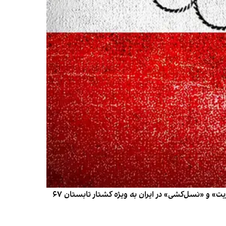
گروهی متشکل از ۳۱۳ کارشناس سازمان ملل، برنده جایزه نوبل و سازمان حقوق‌بشری در نامه‌ای از ۴۵ سال «جنایات علیه بشریت» و «نسل‌کشی» در ایران به ویژه کشتار تابستان ۶۷