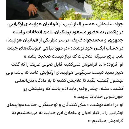
جواد سلیمانی، همسر الناز نبیی، از قربانیان هواپیمای اوکراینی،
در واکنش به حضور مسعود پزشکیان، نامزد انتخابات ریاست
جمهوری و محمدجواد ظریف، بر سر مزار یکی از قربانیان هواپیما،
در حساب ایکس خود نوشت: «در مورد تباهی عروسک‌های خیمه
شب بازی سیرک انتخابات که نیاز نیست صحبت بشه.»
او افزود: «اما فراموش نمی‌کنیم فایل صوتی ظریف را که گفت
هیچ بعید نیست سرنگونی هواپیمای اوکراینی عامدانه باشه ولی
بهشون گفتیم بگید تا علاجش کنیم تا به دادگاه بین‌المللی
کشیده نشه. چقدر وقیح باید آدم باشه که وظیفش رو
خون‌شویی جنایات بدونه.»
او در ادامه نوشت: «علاج کنندگان و توجیه‌گران جنایت هواپیمای
اوکراینی را در کنار آمران و عاملان این جنایت نه می‌بخشیم نه
فراموش میکنیم.»