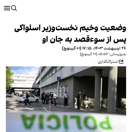
وضعیت وخیم نخست‌وزیر اسلواکی
پس از سوءقصد به جان او
۲۶ اردیبهشت ۱۴۰۳، ۱۷:۱۵ (‎+۱ گرینویچ)
به‌روزرسانی: ۰۵:۵۲ (‎+۱ گرینویچ)
اشتراک‌گذاری