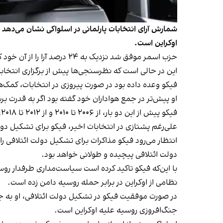
شمارش آرای انتخابات پارلمانی در اسلواکی نشان می‌دهد
اوکراین است.
حزب اسمر موفق شد نزدیک به ۲۴ درصد آرا را از آن خود کند. مهم‌ترین رقیب اسمر در این انتخابات حزب لیبرال میانه‌روی «اسلواکی مترقی» بود که تنها ۱۷ درصد آرا را به دست آورد.
این در حالی است که نظرسنجی‌ها پیش از برگزاری انتخا
فیکو وعده داده بود در صورت پیروزی در انتخابات، کمک‌
او پیش‌تر در جمع هواداران خود گفته بود اگر به قدرت برس
فیکو پیش از این دو بار، از ۲۰۰۶ تا ۲۰۱۰ و از ۲۰۱۲ تا ۲۰۱۸، نخست‌وزیر اسلواکی بود، اما پس از جنجال در مورد کشته شدن یک روزنامه‌نگار در سال ۲۰۱۸ مجبور به استعفا شد.
علی‌رغم پشتازی در انتخابات اخیر، فیکو برای تشکیل دول
دولت ائتلافی پیچیده و طولانی خواهد بود.
با این‌که فیکو تاکید کرده است سیاست‌مداری طرفدار روسیه
نظامی از اوکراین در برابر حمله روسیه دامن زده است.
در صورت موفقیت فیکو در تشکیل دولت ائتلافی، او به ج
جنگ‌افروزی روسیه علیه اوکراین است.