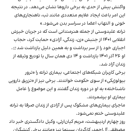
واکنش بیش از حدی به برخی داروها نشان می‌دهد. در نتیجه
این امر باعث ایجاد علایم متعددی مانند تب، ناهنجاری‌های
خونی و التهاب اعضا در سراسر بدن می‌شود.»
ترانه علیدوستی از جمله هنرمندانی است که در جریان خیزش
انقلابی ۱۴۰۱ از جنبش «زن، زندگی، آزادی» حمایت کرد، حجاب
اجباری خود را از سر برداشت و
به همین دلیل بازداشت شد
.
او ۲۶ آذر ۱۴۰۱ بازداشت و ۱۴ دی همان سال با تودیع وثیقه از
زندان آزاد شد.
برخی کاربران شبکه‌های اجتماعی، بیماری ترانه را «ترور
بیولوژیکی» از سوی حکومت خواندند. برخی نیز از «تزریق دارویی
ناشناخته» به او در دوره زندان گفتند و این موضوع را عامل
بیماری او برشمردند.
ماجرای بیماری‌های مشکوک پس از آزادی از زندان صرفا به ترانه
علیدوستی ختم نمی‌شود.
روز چهارم اردیبهشت، مریم کیان‌ارثی، وکیل دادگستری خبر داد
مصطفی آل‌احمد، کارگردان سینما نیز «مانند برخی کنشگران