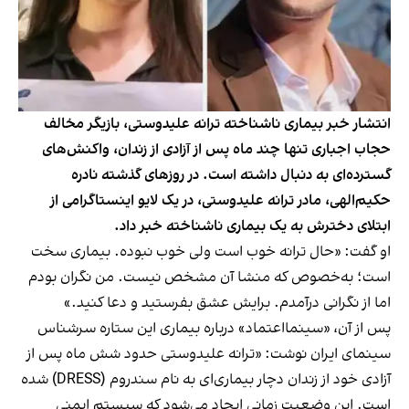
انتشار خبر بیماری ناشناخته ترانه علیدوستی، بازیگر مخالف
حجاب اجباری تنها چند ماه پس از آزادی از زندان، واکنش‌های
گسترده‌ای به دنبال داشته است. در روزهای گذشته نادره
حکیم‌الهی، مادر ترانه علیدوستی، در یک لایو اینستاگرامی از
ابتلای دخترش به یک بیماری ناشناخته خبر داد.
او گفت: «حال ترانه خوب است ولی خوب نبوده. بیماری سخت
است؛ به‌خصوص که منشا آن مشخص نیست. من نگران بودم
اما از نگرانی درآمدم. برایش عشق بفرستید و دعا کنید.»
پس از آن، «سینمااعتماد» درباره بیماری این ستاره سرشناس
سینمای ایران نوشت: «ترانه علیدوستی حدود شش ماه پس از
آزادی خود از زندان دچار بیماری‌ای به نام سندروم (DRESS) شده
است. این وضعیت زمانی ایجاد می‌شود که سیستم ایمنی