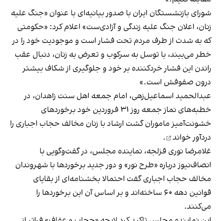
شورای بازنشستگان ایران با صدور بیانیه‌ای با عنوان «جنگ علیه
زنان، اعلان جنگ علیه زندگی و آزادی‌ست»
اعلام کرد
: «حکومتی
که به شدت از طرف مردم تحت فشار است و موجودیت خود را در
خطر می‌بیند، با توسل به سرکوب و تعرض به زنان، دنبال عقب
راندن این فشار خردکننده بر خود و جلوگیری از شکاف بیشتر
درون صفوفش است.»
عبدالحمید اسماعیل‌زهی، امام جمعه اهل سنت زاهدان، در
خطبه‌های نماز جمعه روز ۳۱ فروردین خود برخوردهای
خشونت‌آمیز ماموران گشت ارشاد با زنان مخالف حجاب اجباری را
دردآور خواند
.
غلامرضا نوری قزلجه، نماینده مجلس، در گفت‌وگویی با
انصاف‌نیوز درباره «طرح نور» و دور جدید برخوردها با شهروندان
مخالف حجاب اجباری گفت احتمالا بخشنامه‌ای از بقایای
قوانین دهه ۶۰ ساخته‌اند و بر اساس آن این برخوردها را
می‌کنند.
این نماینده مجلس تاکید کرد لایحه «حجاب و عفاف» فراتر از