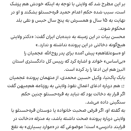
بر این مطرح شد که ولایتی با توجه به اینکه خودش هم پزشک
است، سبب شده حکم اعدام حمید قره‌حسنلو بشکند و او در
نهایت به ۱۵ سال و همسرش به پنج سال حبس و نفی بلد
محکوم شوند.
محسن بیات در این زمینه به دیده‌بان ایران گفت: «دکتر ولایتی
هیچ‌گونه دخالتی در این پرونده نداشته و ندارد.»
او «سوءتفاهم» پیش آمده برای پدر روح‌الله عجمیان را
«بی‌اساس» خواند و اشاره کرد که رییس کل دادگستری استان
البرز هم این ادعا را رد کرده است.
بابک پاک‌نیا، وکیل
حسین محمدی، از متهمان پرونده عجمیان
هم درباره ادعای اعمال نفوذ ولایتی به روزنامه هم‌میهن گفت
اگر قرار به دخالت بود که نباید به قره‌حسنلو چنین حکم
سنگینی داده می‌شد.
به گفته او، اگر فرض صحبت خانواده یا دوستان قره‌حسنلو با
ولایتی درباره پرونده صحت داشته باشد، به منزله «دخالت در
فرایند دادرسی» است؛ موضوعی که در «موارد بسیاری» به نفع