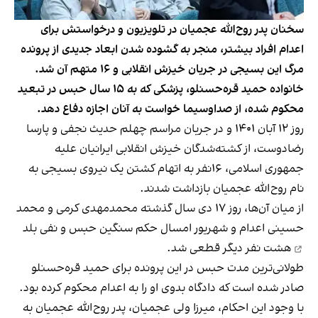
سخنان پدر روح‌الله عجمیان در تلویزیون و درخواستش برای
اعدام افراد بیشتر، منجر به گشوده شدن ابعاد جدیدی از پرونده
مرگ این بسیجی در جریان خیزش انقلابی و ۱۶ متهم آن شد.
خانواده حمید قره‌حسنلو، پزشکی که به ۱۵ سال حبس در تبعید
محکوم شده، از صداوسیما خواست به آنان اجازه دفاع دهد.
روز ۱۲ آبان ۱۴۰۱ و در جریان مراسم چهلم حدیث نجفی و پارسا
رضادوست، از کشته‌شدگان خیزش انقلابی ایرانیان علیه
جمهوری اسلامی، ۱۶نفر به اتهام کشتن یک نیروی بسیجی به
نام روح‌الله عجمیان بازداشت شدند.
از میان آن‌ها، روز ۱۷ دی سال گذشته محمدمهدی کرمی و محمد
حسینی اعدام و شهریور امسال
حکم سنگین حبس و نفی بلد
هشت نفر دیگر قطعی شد.
طولانی‌ترین مدت حبس در این پرونده برای حمید قره‌حسنلو
صادر شده است که دادگاه بدوی او را به اعدام محکوم کرده بود.
با وجود این احکام، میرزا ولی عجمیان، پدر روح‌الله عجمیان به