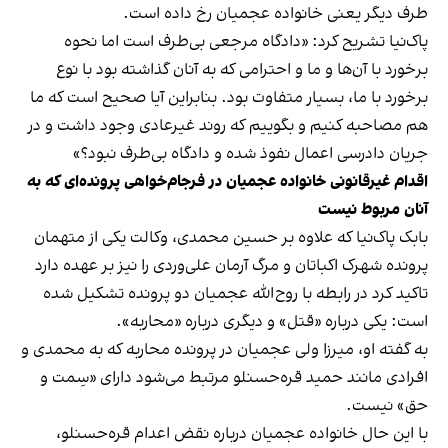
طرف دیگر یعنی خانواده عجمیان رخ داده است.
پاک‌نیا تشریح کرد: «دادگاه مرجعی بی‌طرف است اما نحوه
برخورد با آن‌ها و ما و احترامی که به آنان گذاشته بود با نوع
برخورد با ما، بسیار متفاوت بود. بنابراین آیا صحیح است که ما
هم مصاحبه کنیم و بگوییم که روند غیرعادی وجود داشت و در
جریان دادرسی اعمال نفوذ شده و دادگاه بی‌طرف نبود؟»
اقدام غیرقانونی خانواده عجمیان در فرجام‌خواهی پرونده‌ای که به
آنان مربوط نیست
بابک پاک‌نیا که علاوه بر حسین محمدی، وکالت یکی از متهمان
پرونده شهرک اکباتان و مرگ آرمان علی‌وردی را نیز بر عهده دارد
تاکید کرد در رابطه با روح‌الله عجمیان دو پرونده تشکیل شده
است: یکی درباره «قتل» و دیگری درباره «محاربه».
به گفته او، میرزا ولی‌ عجمیان در پرونده محاربه که به محمدی و
افرادی مانند حمید قره‌حسنلو مرتبط می‌شود دارای «سِمت و
حق» نیست.
با این‌ حال خانواده عجمیان درباره نقض اعدام قره‌حسنلو،