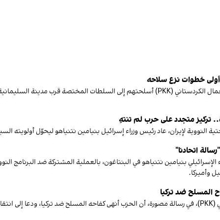
أ أولى خطوات نزع سلاحه
في خطوة رمزية تحمل دلالات كبيرة، سلّم عدد من أعضاء حزب العمال الكردستاني (PKK) أسلحتهم إلى
. تركيز متجدد على حرب لم تنتهِ
ية النووية لإيران، عاد رئيس وزراء إسرائيل بنيامين نتنياهو ليحوّل أولويته الس
رسالة اتحادنا"
الإسرائيلي بنيامين نتنياهو في البنتاغون، بالعملية المشتركة ضد البرنامج النوو
ل وأميركا.
ح المسلح ضد تركيا
قراطي.