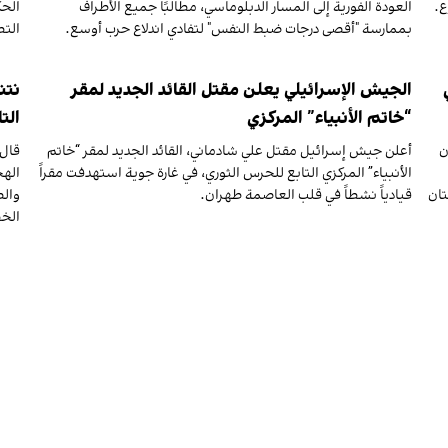
ع.
العودة الفورية إلى المسار الدبلوماسي، مطالبًا جميع الأطراف
الحك
بممارسة "أقصى درجات ضبط النفس" لتفادي اندلاع حرب أوسع.
التط
الجيش الإسرائيلي يعلن مقتل القائد الجديد لمقر
نتن
“خاتم الأنبياء” المركزي
الت
ن
أعلن جيش إسرائيل مقتل علي شادماني، القائد الجديد لمقر “خاتم
قال 
الأنبياء” المركزي التابع للحرس الثوري، في غارة جوية استهدفت مقراً
الهج
تان
قيادياً نشطاً في قلب العاصمة طهران.
والص
الخط