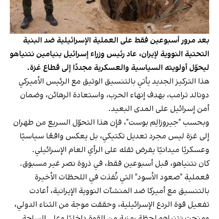
بعد مرور أسبوعين فقط على العملية الإسرائيلية ضد البنية
التحتية النووية لإيران، عاد رئيس وزراء إسرائيل بنيامين نتنياهو
ليحوّل أولويته السياسية والعسكرية مجددًا إلى قطاع غزة.
هذا التركيز الجديد يأتي بالتنسيق الوثيق مع الرئيس الأميركي
دونالد ترامب، بهدف إنهاء الحرب، واستعادة الرهائن، وضمان
أمن إسرائيل على المدى البعيد.
وبحسب "جيروزالِم بوست"، فإن هذا التحوّل السريع من طهران
إلى غزة ليس مجرد تعديل تكتيكي، بل يعكس واقعًا سياسيًا
وعسكريًا ميدانيًا يفرض ثقله على الرأي العام الإسرائيلي.
كان نتنياهو، قبل أسبوعين فقط، في ذروة نصر غير مسبوق.
فعملية "صعود الأسود" التي نُفذت في اللحظات الأخيرة
بالتنسيق مع أميركا ضد المنشآت النووية الإيرانية، أعادت
تفعيل قوة الردع الإسرائيلية، وحققت موجة من الثناء الدولي،
ومنحت نتنياهو لحظة رمزية من القوة داخليًا وعلى الساحة