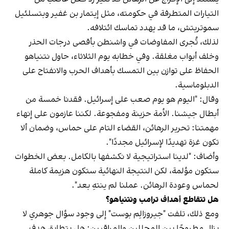
التيارات المتطرفة في حكومته، مثل إيتمار بن غفير وبتسلئيل
سموتريتش، ما قد يهدد تماسك ائتلافه.
لذلك، تُجرى المفاوضات في واشنطن بأقصى درجات الحذر
وخلف أبواب مغلقة. وفي خطابه يوم الثلاثاء، حاول نتنياهو
الحفاظ على توازن بين التمسك بأهداف الحرب والانفتاح على
الدبلوماسية.
وقال: "اليوم هو يوم صعب على إسرائيل. فقدنا خمسة من
أبطال جيشنا. الأمة حزينة ومفجوعة. لكننا عازمون على إنهاء
مهمتنا: تحرير الرهائن، القضاء التام على حماس، وضمان ألا
تكون غزة تهديدًا لإسرائيل مجددًا".
وأضاف: "لدينا استراتيجية لا نكشفها بالكامل. بعض الخطوات
ستكون مؤلمة، لكن النتيجة النهائية ستكون هزيمة كاملة
لحماس وعودة الرهائن. عملنا لم ينتهِ بعد".
هل تتقاطع أهداف ترامب ونتنياهو؟
ومع ذلك، تلفت "جيروزالِم بوست" إلى وجود سؤال جوهري لا
يزال مطروحًا بين المحللين والمراقبين: هل يتطابق هدف