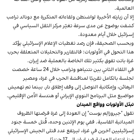
العالمية.
إلا أن زيارته الأخيرة لواشنطن ولقاءاته المتكررة مع دونالد ترامب
كشفت بوضوح عن مدى سرعة تغيّر مركز الثقل السياسي في
إسرائيل خلال أيام معدودة.
وبحسب الصحيفة، فإن رصد تغطيات الإعلام الإسرائيلي يؤكد
هذا التحول في الأولويات: فالتقارير والتحليلات المتعلقة بحرب
غزة باتت تفوق بكثير تلك الخاصة بالعملية ضد إيران.
في اللقاء الثاني بين نتنياهو وترامب خلال 24 ساعة خصصت
لجلسة بالكامل تقريبًا لمناقشة الحرب في غزة، ومصير
الرهائن، وإمكانية التوصل إلى وقف إطلاق نار. بينما تم تهميش
مواضيع مثل البرنامج النووي الإيراني أو هندسة الأمن الإقليمي.
تبدّل الأولويات وواقع الميدان
تقول "جيروزالِم بوست" إن العودة إلى غزة فرضتها الظروف
الميدانية القاسية. ففي يوم الإثنين وحده، قُتل خمسة جنود
إسرائيليين آخرين في غزة، ليرتفع عدد قتلى الجيش الإسرائيلي
منذ انتهاء العملية ضد إيران إلى 17 جنديًا.