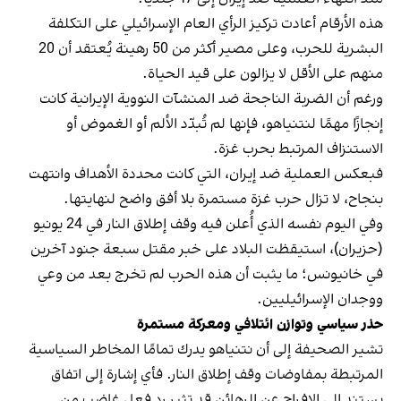
هذه الأرقام أعادت تركيز الرأي العام الإسرائيلي على التكلفة
البشرية للحرب، وعلى مصير أكثر من 50 رهينة يُعتقد أن 20
منهم على الأقل لا يزالون على قيد الحياة.
ورغم أن الضربة الناجحة ضد المنشآت النووية الإيرانية كانت
إنجازًا مهمًا لنتنياهو، فإنها لم تُبدّد الألم أو الغموض أو
الاستنزاف المرتبط بحرب غزة.
فبعكس العملية ضد إيران، التي كانت محددة الأهداف وانتهت
بنجاح، لا تزال حرب غزة مستمرة بلا أفق واضح لنهايتها.
وفي اليوم نفسه الذي أُعلن فيه وقف إطلاق النار في 24 يونيو
(حزيران)، استيقظت البلاد على خبر مقتل سبعة جنود آخرين
في خانيونس؛ ما يثبت أن هذه الحرب لم تخرج بعد من وعي
ووجدان الإسرائيليين.
حذر سياسي وتوازن ائتلافي ومعركة مستمرة
تشير الصحيفة إلى أن نتنياهو يدرك تمامًا المخاطر السياسية
المرتبطة بمفاوضات وقف إطلاق النار. فأي إشارة إلى اتفاق
يستند إلى الإفراج عن الرهائن قد تثير رد فعل غاضب من