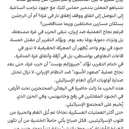
نتنياهو المعلن بتدمير حماس كليًا، مع جهود ترامب الساعية
إلى التوصل إلى اتفاق ووقف إطلاق نار في غزة؟ أم أن الرجلين
يسلكان مسارين مختلفين وربما متناقضين؟
فرغم نجاح العملية ضد إيران، تبقى الحرب في غزة مشتعلة،
بل وتزداد دموية يومًا بعد يوم. ويؤكد التقرير أن مقتل خمسة
جنود في يوم واحد يُظهر أن المعركة الحقيقية لا تدور في
قاعات التفاوض بواشنطن، بل في أزقة وأنفاق غزة المدمّرة.
في ختام التقرير، تؤكد "جيروزالِم بوست" أن حرب غزة، حتى بعد
نجاح عملية "صعود الأسود" ضد النظام الإيراني، لا تزال تحتل
صدارة أولويات الرأي العام الإسرائيلي.
هذه الحرب ما زالت حاضرة في الرهائن المحتجزين تحت الأرض،
في الجنود المقاتلين في رفح وخانيونس، وفي الحزن الذي
يُخيم على المجتمع الإسرائيلي.
حتى أكثر العمليات العسكرية نجاحًا لم تُزل الغمّ والحيرة من
قلوب الإسرائيليين. فكل صباح يأتي حاملاً الخشية من أن تكون
العبارة المُفزعة "مسموح بالنشر" بداية لنبأ دموي جديد من