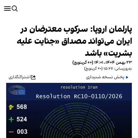
پارلمان اروپا: سرکوب معترضان در
ایران می‌تواند مصداق «جنایت علیه
بشریت» باشد
۲۳ بهمن ۱۴۰۴، ۱۴:۰۱ (‎+۰ گرینویچ)
به‌روزرسانی: ۱۵:۲۶ (‎+۰ گرینویچ)
پخش نسخه شنیداری
اشتراک‌گذاری