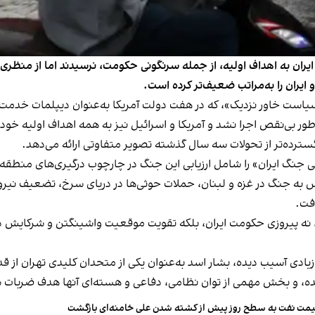
ایران به اهداف اولیه، از جمله سرنگونی حکومت، نرسیدند اما از منظری
ایران را به‌مراتب ضعیف‌تر کرده است.
یاست خاور نزدیک»، که در هفت دولت آمریکا به‌عنوان دیپلمات خدمت ک
ر بی‌نقص اجرا نشد و آمریکا و اسرائیل نیز به همه اهداف اولیه خود، 
گسترده‌تر از تحولات سه سال گذشته تصویر متفاوتی ارائه می‌دهد.
 جنگ ایران» را شامل ارزیابی این جنگ در چارچوب درگیری‌های منطقه‌ا
سرائیل در اکتبر ۲۰۲۳ آغاز شد، سپس به جنگ در غزه و لبنان، حملات حوثی‌ها در دریای 
افت.
 او، در چنین چارچوبی، نتیجه نهایی جنگ ۴۰ روزه، نه پیروزی حکومت ایران، بلکه تقویت موقعیت
 زیادی آسیب دیده، بشار اسد به‌عنوان یکی از متحدان کلیدی تهران از 
 و بخش مهمی از توان نظامی، دفاعی و هسته‌ای آنها هدف ضربات س
مت نفت به سطح روز پیش از کشته شدن علی خامنه‌ای بازگشت