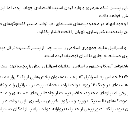
نایی بستن
تنگه هرمز
و وارد کردن آسیب اقتصادی جهانی بود، اما این
اهش خواهد یافت.
 وجود ابهام در محدودیت‌های هسته‌ای، می‌تواند مسیر گفت‌وگوهای مست
دن بلندمدت غنی‌سازی، تهران را تحت فشار بگذارد.
کا و اسرائیل علیه جمهوری اسلامی را نباید جدا از بستر گسترده‌تر آن دی
یری مسلحانه جاری با ایران توصیف کرده است.
اهم‌نامه آمریکا و جمهوری اسلامی، مذاکرات اسرائیل و لبنان را پیچیده کرده است
از نگاه این محقق، اگر تحولاتی که با حملات هفتم اکتبر ۲۰۲۳ حماس به اسرائیل آغاز شد، به‌عنوان بخش‌
بود. جفری نوشت پس از بمباران فردو و دیگر سایت‌های هسته‌ای در جنگ ۱۲ روزه، دولت ترام
د برخی امتیازهای محدود، حاضر نیست از جاه‌طلبی‌های هسته‌ای و من
ر موشک‌های بالستیک دوربرد و سرکوب خیزش سراسری، این برداشت را ت
بود، بلکه تصور بیش از حد بلندپروازانه دولت ترامپ از امکان دستیابی 