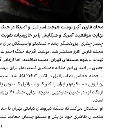
مجله فارین اَفِرز نوشت هرچند اسرائیل و آمریکا در جنگ 
نهایت موقعیت آمریکا و شرکایش را در خاورمیانه تقویت و 
جِیمز جِفری، پژوهشگر ارشد «انستیتو واشینگتن برای س
مجله فارین افرز منتشر شد، نوشت اگرچه جنگ اخیر به‌طو
تهدید بالقوه هسته‌ای تهران، دست نیافتند، اما ارزیابی 
جفری در ابتدای این مقاله «منظری گسترده‌تر برای بررسی
با حمله حماس به ا
رویارویی مستقیم‌تر ایران با آمریکا و اسرائیل گسترش ی
از نگاه
است.
او استدلال می‌کند که شبکه نیروهای نیابتی تهران تا حد
متحدان ظاهری خود در پکن و مسکو چندان حمایت نشده،
قی