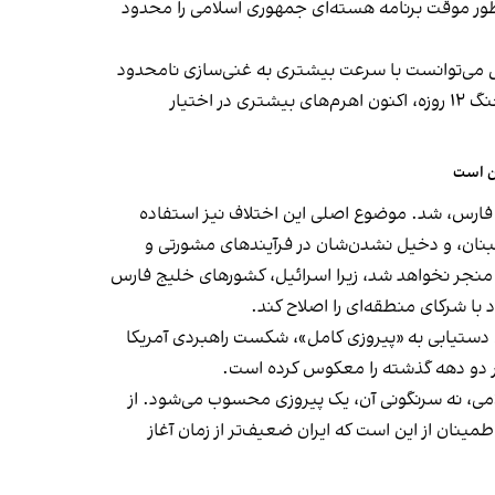
که می‌گویند آمریکا امروز در موقعیتی بهتر از زمان برجام نیست، استدلال کرد توافق سال ۲۰۱۵ تنها به‌طور موقت برنامه هسته‌ای جمهوری اسلامی را محدود
ال می‌توانست با سرعت بیشتری به غنی‌سازی نامحدود
نزدیک شود. از نگاه او، خروج ترامپ از برجام، بازگشت تحریم‌های سنگین و تخریب بخش مهمی از زیرساخت هسته‌ای ایران در جنگ ۱۲ روزه، اکنون اهرم‌های بیشتری در اختیار
ان است
فارس، شد. موضوع اصلی این اختلاف نیز استفاده
لبنان، و دخیل نشدن‌شان در فرآیندهای مشورتی و
 منجر نخواهد شد، زیرا اسرائیل، کشورهای خلیج فارس
 با شرکای منطقه‌ای را اصلاح کند.
 دستیابی به «پیروزی کامل»، شکست راهبردی آمریکا
در دو دهه گذشته را معکوس کرده است.
سلامی، نه سرنگونی آن، یک پیروزی محسوب می‌شود. از
نان از این است که ایران ضعیف‌تر از زمان آغاز