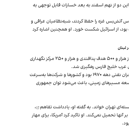
این دو از نهم اسفند به بعد خسارات قابل توجهی به
س آتش‌بس غزه را حفظ کردند، شبه‌نظامیان عراقی و
ال در این مرحله بود، از اسرائیل شکست خورد. او همچنین اشاره کرد
 لبنان
جفری افزود جنگ بخش بزرگی از توان نظامی باقی‌مانده حکومت ایران، به‌ویژه شبکه پدافند هوایی آن را نابود کرد. آمریکا بیش از هزار و ۵۰۰ هدف پدافندی و هزار و ۲۵۰ مرکز نگهداری
کای عرب خلیج فارس رهگیری شد.
این دیپلمات پیشین، بستن تنگه هرمز را تنها موفقیت مهم جمهوری اسلامی در این مرحله دانست، اما نوشت اثر آن کمتر از بحران نفتی دهه ۱۹۷۰ بود و کشورها و شرکت‌ها به‌سرعت
 توسعه مسیرهای زمینی، باعث می‌شود توان جمهوری
ه‌ای تهران خواند. به گفته او،
یادداشت تفاهم
،
ز رقیق کردن ذخایر اورانیوم ۶۰ درصدی، الزام مشخص دیگری بر آنها تحمیل نمی‌کند. او تاکید کرد آمریکا، برای مهار
ود.