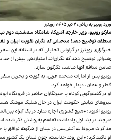
ورود روبیو به ریاض، ۲ تیر ۱۴۰۵، رویترز
مارکو روبیو، وزیر خارجه آمریکا، شامگاه سه‌شنبه دوم ت
منطقه توضیح دهد؛ متحدانی که نگران تقویت ایران و تغیی
خبرگزاری رویترز در گزارشی تحلیلی که در آستانه
این سفر
رهبرانی توضیح دهد که نگران‌اند امتیازدهی بیش از حد 
ضامن منافع آنها نباشد، دگرگون سازد.
روبیو پس از امارات متحده عربی، به کویت و بحرین سفر
قطر و عمان، دیدار خواهد کرد.
او در گفت‌وگویی کوتاه با خبرنگاران حاضر در فرودگاه اب
نیروهای نیابتی حکومت ایران در حال شلیک موشک هس
روبیو افزود: «هیچ کشوری اجازه ندارد در یک آبراه بین‌
هرچند در بند اول یادداشت تفاهم به‌روشنی ذکر شده است 
مذاکرات مربوط به آتش‌بس در لبنان از هرگونه توافق با
او تاکید کرد: «این روند جداست، چون لبنان یک کشور مس