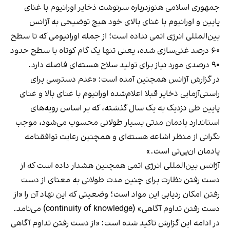
جمهوری اسلامی هنوزدرباره سرنوشت ذخایر اورانیوم با غنای
پایین و اورانیوم با غنای بالای خود هیچ توضیحی به آژانس
بین‌المللی انرژی اتمی نداده است؛ از جمله اورانیومی که تا سطح
۶۰ درصد غنی‌سازی شده، یعنی تنها یک گام کوتاه با سطح حدود
۹۰ درصدی مورد نیاز برای تولید سلاح هسته‌ای فاصله دارد.
در گزارش آژانس همچنین آمده است: «عدم دسترسی برای
راستی‌آزمایی ذخایر قبلا اعلام‌شده اورانیوم با غنای بالا و غنای
پایین طی نزدیک به یک سال گذشته، که بر اساس رویه‌های
استاندارد پادمان مدتی بسیار طولانی‌ محسوب می‌شود، موجب
نگرانی از منظر اشاعه هسته‌ای و همچنین رعایت توافقنامه
پادمان ان‌پی‌تی است.»
آژانس بین‌المللی انرژی اتمی همچنین هشدار داده است که از
دست رفتن نظارت برای چنین مدت طولانی به معنای از دست
رفتن امکان ردیابی این مواد است؛ وضعیتی که این نهاد آن را «از
دست رفتن تداوم آگاهی» (continuity of knowledge) می‌نامد.
در ادامه این گزارش تاکید شده است: «از دست رفتن تداوم آگاهی