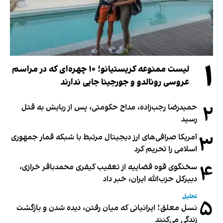
۱
لیست ممنوعه کریستیانو؛ ۱۰ چهره‌ای که در مراسم
عروسی رونالدو و جورجینا جایی ندارند
۲
حمیدرضا رجب‌زاده، مداح حکومتی، پس از ربایش به قتل
رسید
۳
آمریکا صرافی‌های ارز دیجیتال مرتبط با شبکه قمار جمهوری
اسلامی را تحریم کرد
۴
سخنگوی قوه قضاییه از تعقیب کیفری محمدباقر خرازی،
دبیر‌کل حزب‌الله ایران، خبر داد
تحلیل
۵
نسل معلق؛ ایرانیانی که میان رفتن، دیده شدن و بازگشت
زندگی می‌کنند