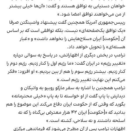
خواهان دستیابی به توافق هستند و گفت: «آن‌ها خیلی بیشتر
از من می‌خواهند توافق امضا شود.»
رییس‌جمهوری آمریکا همچنین گفت پیشنهاد واشینگتن صرفا
«یک توافق یک‌صفحه‌ای» نیست، بلکه توافقی است که بر اساس
آن [حکومت] ایران «سلاح‌هایش را نخواهد داشت» و «غبار
هسته‌ای» را تحویل خواهد داد.
ترامپ در بخش دیگری از اظهاراتش، در پاسخ به سوالی درباره
«تغییر رژیم» در ایران گفت: «ما رژیم اول را کنار زدیم. رژیم دوم را
کنار زدیم. بیشتر رژیم سوم را هم از بین بردیم.» او افزود: «فکر
می‌کنم این نهایت تغییر رژیم است.»
ترامپ همچنین با اشاره به سفر مارکو روبیو به واتیکان و
دیدارش با پاپ گفت از او خواسته تا به پاپ «خیلی محترمانه»
بگوید که وقتی که از حکومت ایران دفاع می‌کند این موضوع را هم
بدانید که «[حکومت] ایران ۴۲ هزار معترض بی‌گناه را که نه
اسلحه داشتند و نه سلاحی، کشته است.»
اظهارات ترامپ پس از آن مطرح می‌شود که فرماندهی مرکزی