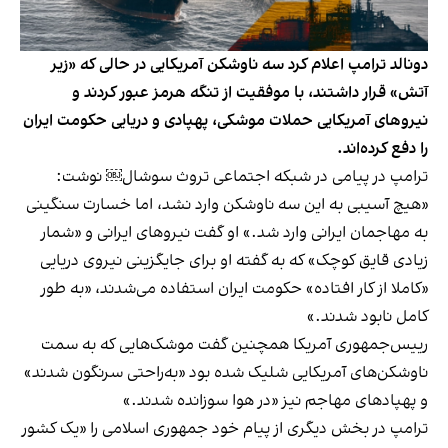
دونالد ترامپ اعلام کرد سه ناوشکن آمریکایی در حالی که «زیر
آتش» قرار داشتند، با موفقیت از تنگه هرمز عبور کردند و
نیروهای آمریکایی حملات موشکی، پهپادی و دریایی حکومت ایران
را دفع کرده‌اند.
ترامپ در پیامی در شبکه اجتماعی تروث سوشال￼ نوشت:
«هیچ آسیبی به این سه ناوشکن وارد نشد، اما خسارت سنگینی
به مهاجمان ایرانی وارد شد.» او گفت نیروهای ایرانی و «شمار
زیادی قایق کوچک» که به گفته او برای جایگزینی نیروی دریایی
«کاملا از کار افتاده» حکومت ایران استفاده می‌شدند، «به طور
کامل نابود شدند.»
رییس‌جمهوری آمریکا همچنین گفت موشک‌هایی که به سمت
ناوشکن‌های آمریکایی شلیک شده بود «به‌راحتی سرنگون شدند»
و پهپادهای مهاجم نیز «در هوا سوزانده شدند.»
ترامپ در بخش دیگری از پیام خود جمهوری اسلامی را «یک کشور