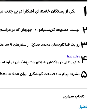
۱
یکی از بستگان خامنه‌ای آشکارا در پی جذب 
۲
لیست ممنوعه کریستیانو؛ ۱۰ چهره‌ای که در مراسم عروسی رونالدو و جورجینا جایی ندارند
۳
روایت فداکاری‌های محمد صلاح؛ از سفرهای ۹ ساعته تا خوابیدن زیر آسمان قاهره
۴
روایت شما
شهروندان در واکنش به اظهارات پزشکیان درباره آمار ج
۵
نشریه پیام ما: صنعت گردشگری ایران عملا به تع
انتخاب سردبیر
تحلیل