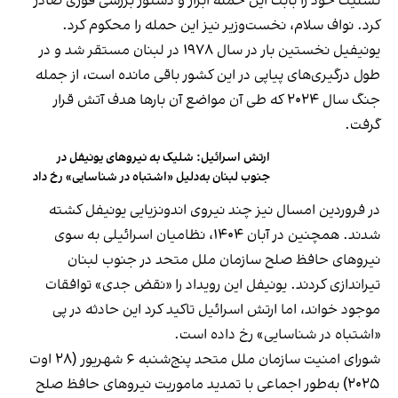
تسلیت خود را بابت این حمله ابراز و دستور بررسی فوری صادر
کرد. نواف سلام، نخست‌وزیر نیز این حمله را محکوم کرد.
یونيفيل نخستین بار در سال ۱۹۷۸ در لبنان مستقر شد و در
طول درگیری‌های پیاپی در این کشور باقی مانده است، از جمله
جنگ سال ۲۰۲۴ که طی آن مواضع آن بارها هدف آتش قرار
گرفت.
ارتش اسرائیل: شلیک به نیروهای یونیفل در
جنوب لبنان به‌دلیل «اشتباه در شناسایی» رخ داد
در فروردین امسال نیز چند نیروی اندونزیایی یونیفل کشته
شدند. همچنین در آبان ۱۴۰۴، نظامیان اسرائیلی به سوی
نیروهای حافظ صلح سازمان ملل متحد در جنوب لبنان
تیراندازی کردند. یونیفل این رویداد را «نقض جدی» توافقات
موجود خواند، اما ارتش اسرائیل تاکید کرد این حادثه در پی
«اشتباه در شناسایی» رخ داده است.
شورای امنیت سازمان ملل متحد پنج‌شنبه ۶ شهریور (۲۸ اوت
۲۰۲۵) به‌طور اجماعی با تمدید ماموریت نیروهای حافظ صلح