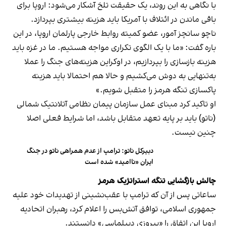
با نگاهی به این روند، یک حقیقت تلخ آشکار می‌شود: اروپا برای
باقی ماندن در ائتلاف با آمریکا باید هزینه بیشتری بپردازد.
ناچو سانچز آمور، عضو کمیته روابط خارجی پارلمان اروپا، در این
باره گفت: «ما با یک الگوی تکراری مواجه هستیم. ما در غزه باید
هزینه بازسازی را بپردازیم، در اوکراین هزینه‌های جنگ را عملا
به‌تنهایی به دوش می‌کشیم و حالا هم احتمالا باید هزینه
پاکسازی تنگه هرمز را متقبل شویم.»
او تاکید کرد مبنای عمل سازمان پیمان نظامی آتلانتیک شمالی
(ناتو) باید بر پایه تعهد متقابل باشد، اما شرایط فعلی اصلا
چنین نیست.
دبیرکل ناتو: ترامپ از عدم همراهی ناتو در جنگ
ایران «ناامید» شده است
چالش بازگشایی تنگه استراتژیک هرمز
ساعاتی پس از آن که ترامپ با عقب‌نشینی از تهدیدات خود علیه
جمهوری اسلامی، توافق آتش‌بس را اعلام کرد، رهبران اتحادیه
اروپا این اتفاق را «پیروزی دیپلماسی» دانستند.