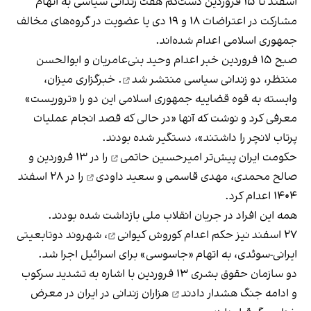
اسفند تا ۱۵ فروردین دست‌کم هفت زندانی سیاسی به اتهام
مشارکت در اعتراضات ۱۸ و ۱۹ دی یا عضویت در گروه‌های مخالف
جمهوری اسلامی اعدام شده‌اند.
صبح ۱۵ فروردین خبر اعدام وحید بنی‌عامریان و ابوالحسن
منتظر، دو زندانی سیاسی
منتشر شد
. خبرگزاری میزان،
وابسته به قوه قضاییه جمهوری اسلامی این دو را «تروریست»
معرفی کرد و نوشت که آنها «در حالی‌ که قصد انجام عملیات
پرتاب لانچر را داشتند»، دستگیر شده بودند.
حکومت ایران پیش‌تر
امیرحسین حاتمی
را در ۱۳ فروردین و
صالح محمدی، مهدی قاسمی و سعيد داودی
را در ۲۸ اسفند
۱۴۰۴ اعدام کرد.
همه این افراد در جریان انقلاب ملی بازداشت شده بودند.
۲۷ اسفند نیز حکم اعدام
کوروش کیوانی
، شهروند دوتابعیتی
ایرانی-سوئدی، به اتهام «جاسوسی» برای اسرائیل اجرا شد.
دو سازمان حقوق بشری ۱۳ فروردین با اشاره به تشدید سرکوب
و ادامه جنگ
هشدار دادند
هزاران زندانی در ایران در معرض