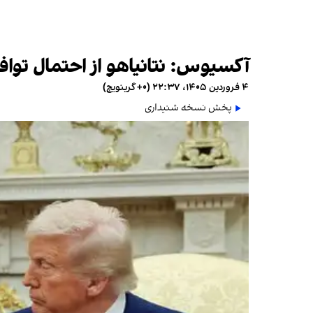
آکسیوس: نتانیاهو از احتمال توا
۴ فروردین ۱۴۰۵، ۲۲:۳۷ (‎+۰ گرینویچ)
پخش نسخه شنیداری