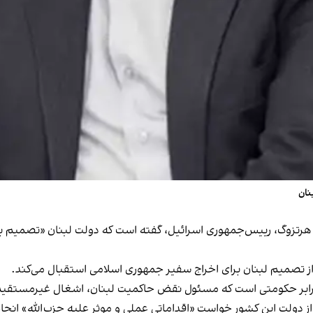
نان
رسانه «آی۲۴» گزارش داد اسحاق هرتزوگ، رییس‌جمهوری اسرائیل، گفته است که دولت لب
 از تصمیم لبنان برای اخراج سفیر جمهوری اسلامی استقبال می‌کند.
رابر حکومتی است که مسئول نقض حاکمیت لبنان، اشغال غیرمستقیم آ
ن، از دولت این کشور خواست «اقداماتی عملی و موثر علیه حزب‌الله» انجا