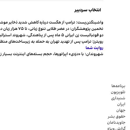
انتخاب سردبیر
واشینگتن‌پست: ترامپ از هگست درباره کاهش شدید ذخایر مو
تخمین پژوهشگران: در عصر طلایی تنوع زبانی، تا ۷۵ هزار زبان در جهان وجود داشت
دو فوتبالیست زن ایرانی ۵ ماه پس از پناهندگی، شهروند استرالیا شدند
رویترز: ترامپ پس از تهدید تهران به حمله به زیرساخت‌های منط
روایت شما
شهروندان:‌ با «دزدی» اپراتورها، حجم بسته‌های اینترنت بسیار ز
برنامه‌ها
تلویزیون
شنیداری
ایران
جهان
حقوق بشر
جاویدنامان
گزارش ویژه