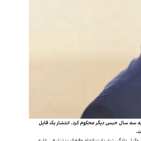
، به سه سال حبس دیگر محکوم کرد. انتشار یک فایل
ت.
لاب تهران صادر و ۲۸ آبان به وکلای نجفی ابلاغ شد، این وکیل دادگستری بابت اتهام «فعالیت تبلیغی علیه