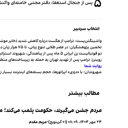
۵
پس از جنجال استعفا، دفتر مجتبی خامنه‌ای واکنش 
انتخاب سردبیر
واشینگتن‌پست: ترامپ از هگست درباره کاهش شدید ذخایر مو
تخمین پژوهشگران: در عصر طلایی تنوع زبانی، تا ۷۵ هزار زبان در جهان وجود داشت
دو فوتبالیست زن ایرانی ۵ ماه پس از پناهندگی، شهروند استرالیا شدند
رویترز: ترامپ پس از تهدید تهران به حمله به زیرساخت‌های منط
روایت شما
شهروندان:‌ با «دزدی» اپراتورها، حجم بسته‌های اینترنت بسیار ز
مطالب بیشتر
مردم جشن می‌گیرند، حکومت پلمب می‌کند؛ ممن
۲۴ مهر ۱۴۰۴، ۰۸:۰۹ (‎+۱ گرینویچ)
•
مریم مقدم