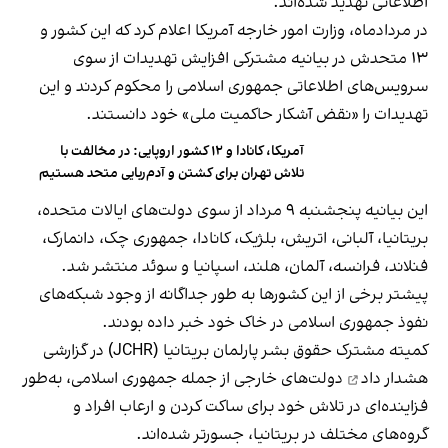
اطلاعاتی تهدید شده‌اند.
در مردادماه، وزارت امور خارجه آمریکا اعلام کرد که این کشور و
۱۳ متحدش در بیانیه مشترکی افزایش تهدیدات از سوی
سرویس‌های اطلاعاتی جمهوری اسلامی را محکوم کردند و این
تهدیدات را «نقض آشکار حاکمیت ملی» خود دانستند.
آمریکا، کانادا و ۱۲ کشور اروپایی: در مخالفت با
تلاش تهران برای کشتن و آدم‌ربایی متحد هستیم
این بیانیه‌ پنجشنبه ۹ مرداد از سوی دولت‌های ایالات متحده،
بریتانیا، آلبانی، اتریش، بلژیک، کانادا، جمهوری چک، دانمارک،
فنلاند، فرانسه، آلمان، هلند، اسپانیا و سوئد منتشر شد.
پیشتر برخی از این کشورها به طور جداگانه از وجود شبکه‌های
نفوذ جمهوری اسلامی در خاک خود خبر داده بودند.
کمیته مشترک حقوق بشر پارلمان بریتانیا (JCHR) در گزارشی
هشدار داد
دولت‌های خارجی از جمله جمهوری اسلامی، به‌طور
فزاینده‌ای در تلاش خود برای ساکت کردن و ارعاب افراد و
گروه‌های مختلف در بریتانیا، جسورتر شده‌اند.