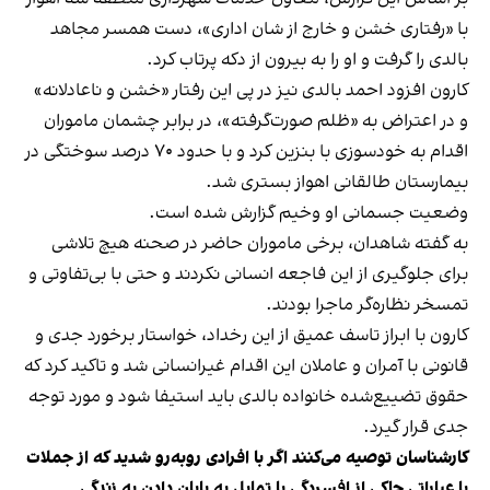
با «رفتاری خشن و خارج از شان اداری»، دست همسر مجاهد
بالدی را گرفت و او را به بیرون از دکه پرتاب کرد.
کارون افزود احمد بالدی نیز در پی این رفتار «خشن و ناعادلانه»
و در اعتراض به «ظلم صورت‌گرفته»، در برابر چشمان ماموران
اقدام به خودسوزی با بنزین کرد و با حدود ۷۰ درصد سوختگی در
بیمارستان طالقانی اهواز بستری شد.
وضعیت جسمانی او وخیم گزارش شده است.
به گفته شاهدان، برخی ماموران حاضر در صحنه هیچ تلاشی
برای جلوگیری از این فاجعه انسانی نکردند و حتی با بی‌تفاوتی و
تمسخر نظاره‌گر ماجرا بودند.
کارون با ابراز تاسف عمیق از این رخداد، خواستار برخورد جدی و
قانونی با آمران و عاملان این اقدام غیرانسانی شد و تاکید کرد که
حقوق تضییع‌شده خانواده بالدی باید استیفا شود
و مورد توجه
جدی قرار گیرد.
کارشناسان توصیه می‌کنند اگر با افرادی روبه‌رو شدید که از جملات
یا عباراتی حاکی از افسردگی یا تمایل به پایان دادن به زندگی