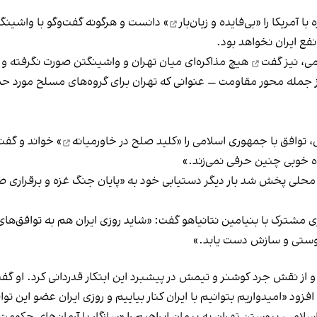
 آمریکا را «
بی‌فایده و زیان‌بار
» دانست و هرگونه گفت‌وگو با واشینگتن
 نفع ایران نخواهد بود.
می،
نیز گفت
هیچ مذاکره‌ای میان تهران و واشینگتن صورت نگرفته و 
از جمله محور مقاومت — عنوانی که تهران برای گروه‌های مسلح مورد حمای
کلید صلح در خاورمیانه
» خواند و گفت
ده خوبی چنین حرفی نمی‌زند.»
قت محلی پخش شد بار دیگر دستیابی خود به «پایان جنگ غزه و برقراری ص
ترک با بنیامین نتانیاهو گفت: «شاید روزی ایران هم به توافق‌های
به دوستی و سازش دست یابد.»
 از نقش جرد کوشنر و تیمش در پیشبرد این ابتکار قدردانی کرد. او گف
د «امیدواریم بتوانیم با ایران کنار بیاییم و روزی ایران عضو این تواف