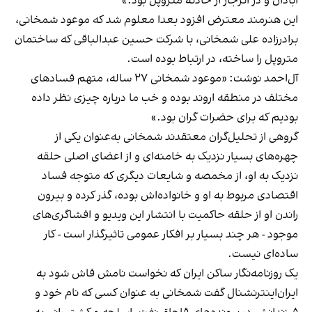
آبادان و در انزجار از حادثه متروپل بود.»
این هنرمند معترض افزود بعدا معلوم شد که موعود شمخانی،
برادرزاده علی شمخانی، با شرکت حسین عبدالباقی که ساختمان
متروپل را ساخته، در ارتباط بوده است.
آل‌احمد نوشت: «موعود شمخانی ۲۷ ساله، متهم فسادهای
مختلف در منطقه اروند بوده و خب ما درباره چیزی نظر داده
بودیم که برای حضرات گران بود.»
گروهی از تحلیل‌گران معتقدند شمخانی به‌عنوان یکی از
چهره‌های بسیار نزدیک به خامنه‌ای و از اعضای اصلی حلقه
نزدیک به او، از مخمصه‌ و شایعات دیگری که متوجه فساد
اقتصادی مربوط به او و خانواده‌اش بوده، گذر کرده و بیرون
راندن او از حلقه حاکمیت با انتشار این ویدیو و افشاگری‌های
موجود - هر چند بسیار بر افکار عمومی تاثیرگذار است - کار
ساده‌ای نیست.
یک روزنامه‌نگار ساکن ایران که نخواست نامش فاش شود به
ایران‌اینترنشنال گفت شمخانی به عنوان کسی که نام خود و