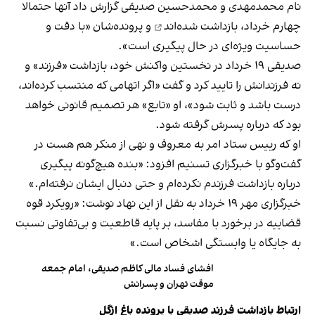
نام محمدمهدی و محمدحسین صدیقی گزارش داد آنها حتمالا
چهارم خرداد،
بازداشت شده‌اند
و پرونده‌شان «با دقت و
حساسیت ویژه‌ای در حال پیگیری است».
صدیقی ۱۹ خرداد در نخستین واکنش خود، بازداشت «فرزند» و
نه فرزندانش را تایید کرد و گفت «اگر اتهامی که منتسب کرده‌اند،
درست باشد و ثابت شود»، او «تابع» هر تصمیم قانونی خواهد
بود که درباره پسرش گرفته شود.
او که رییس ستاد امر به معروف و نهی از منکر هم هست در
گفت‌وگو با خبرگزاری تسنیم افزود: «بنده هیچ‌گونه پیگیری
درباره بازداشت فرزندم نکرده‌ام و حتی دنبال ایشان نرفته‌ام.»
خبرگزاری مهر ۱۹ خرداد به نقل از این نهاد نوشت: «رویکرد قوه
قضاییه در برخورد با مفاسد، بر پایه قاطعیت و بی‌تفاوتی نسبت
به جایگاه یا وابستگی اشخاص است.»
افشای فساد مالی کاظم صدیقی، امام جمعه
موقت تهران و پسرانش
ارتباط بازداشت‌ فرزند صدیقی با پرونده باغ ازگل