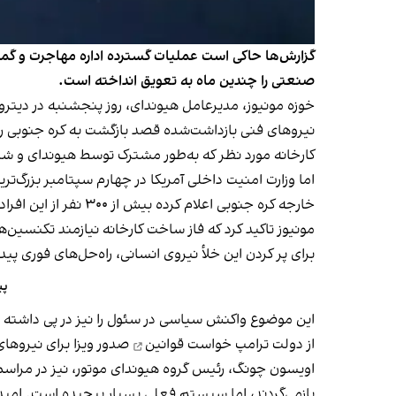
گزارش‌ها حاکی است عملیات گسترده اداره مهاجرت و گمرک آ
صنعتی را چندین ماه به تعویق انداخته است.
خوزه مونیوز، مدیرعامل هیوندای، روز پنجشنبه در دیترو
نیروهای فنی بازداشت‌شده قصد بازگشت به کره جنوبی را 
کارخانه مورد نظر که به‌طور مشترک توسط هیوندای و شرکت 
اما وزارت امنیت داخلی آمریکا در چهارم سپتامبر بزرگ‌ترین عملیات اجرایی در 
خارجه کره جنوبی اعلام کرده بیش از ۳۰۰ نفر از این افراد آزاد شده‌اند و روز جمعه به کشور بازخواهند گشت.
مونیوز تاکید کرد که فاز ساخت کارخانه نیازمند تکنسین
برای پر کردن این خلأ نیروی انسانی، راه‌حل‌های فوری پیدا
پی
این موضوع واکنش سیاسی در سئول را نیز در پی داشته
از دولت ترامپ خواست
قوانین
صدور ویزا برای نیروهای
اویسون چونگ، رئیس گروه هیوندای موتور، نیز در مراسمی د
بازمی‌گردند، اما سیستم فعلی بسیار پیچیده است. امیدو