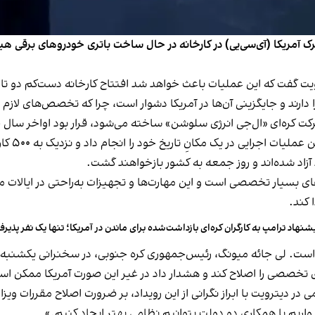
مریکا (آی‌سی‌یی) در کارخانه در حال ساخت باتری خودروهای برقی هیوند
یت گفت که این عملیات باعث خواهد شد افتتاح کارخانه دست‌کم دو تا س
دارند و جایگزینی آن‌ها در آمریکا دشوار است، چرا که تخصص‌های لازم
کره‌ای «ال‌جی انرژی سلوشن» ساخته می‌شود، قرار بود اواخر سال جاری 
یک مکانِ تاریخ خود را انجام داد و نزدیک به ۵۰۰ کارگر – عمدتاً اتباع کره جنوبی – را
‌های بسیار تخصصی است و این مهارت‌ها و تجهیزات به‌راحتی در ایالات
 کند.
شنهاد ترامپ به کارگران کره‌ای بازداشت‌شده برای ماندن در آمریکا؛ تنها یک نفر پذیر
 است. لی جائه میونگ، رئیس‌جمهوری کره جنوبی، در سخنرانی یکشن
 تخصصی را اصلاح کند و هشدار داد در غیر این صورت آمریکا ممکن است 
ر دیترویت با ابراز نگرانی از این رویداد، بر ضرورت اصلاح مقررات ویز
اریم با همکاری دو دولت بتوانیم نظامی بهتر ایجاد کنیم.»