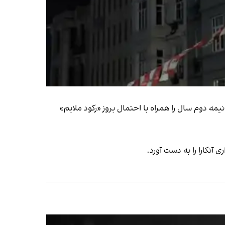
سیتی‌گروپ» چشم‌انداز نیمه دوم سال را همراه با احتمال بروز «رکود ملایم»