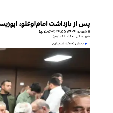
پس از بازداشت امام‌اوغلو، اپوزی
۱۱ شهریور ۱۴۰۴، ۱۴:۵۵ (‎+۱ گرینویچ)
به‌روزرسانی: ۱۶:۰۱ (‎+۱ گرینویچ)
پخش نسخه شنیداری