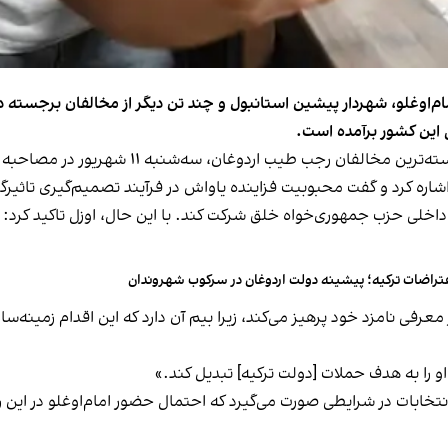
امام‌اوغلو، شهردار پیشین استانبول و چند تن دیگر از مخالفان برجست
ی این کشور برآمده است.
اوزگور اوزل، رهبر حزب جمهوری‌خواه خلق ترکیه و ا
اشاره کرد و گفت محبوبیت فزاینده یاواش در فرآیند تصمیم‌گیری تاثیرگذ
ات داخلی حزب جمهوری‌خواه خلق شرکت کند. با این حال، اوزل تاکید کر
تراضات ترکیه؛ پیشینه دولت اردوغان در سرکوب شهروندان
فی نامزد خود پرهیز می‌کند، زیرا بیم آن دارد که این اقدام زمینه‌س
او را به هدف حملات [دولت ترکیه] تبدیل کند.»